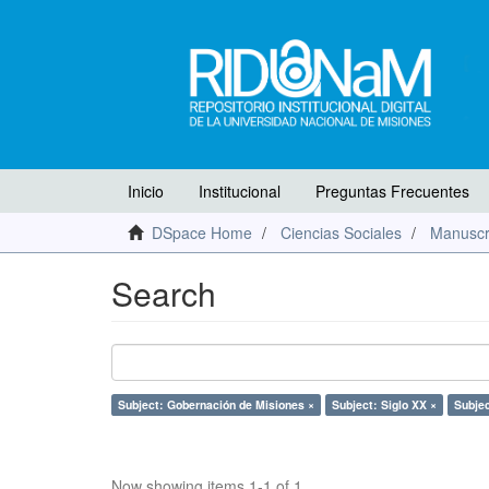
Inicio
Institucional
Preguntas Frecuentes
DSpace Home
Ciencias Sociales
Manuscr
Search
Subject: Gobernación de Misiones ×
Subject: Siglo XX ×
Subjec
Now showing items 1-1 of 1