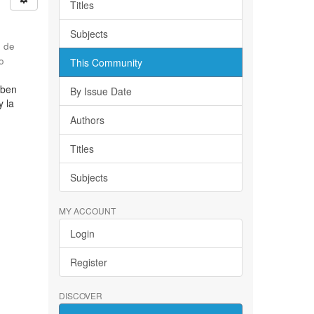
Titles
Subjects
d de
o
This Community
iben
By Issue Date
y la
Authors
Titles
Subjects
MY ACCOUNT
Login
Register
DISCOVER