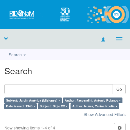
Toggl
navig
Search
Search
Go
Subject: Jardín América (Misiones) ×
Author: Faccendini, Antonio Rolando ×
Date issued: 1946 ×
Subject: Siglo XX ×
Author: Nuñez, Yanina Noelia ×
Show Advanced Filters
Now showing items 1-4 of 4