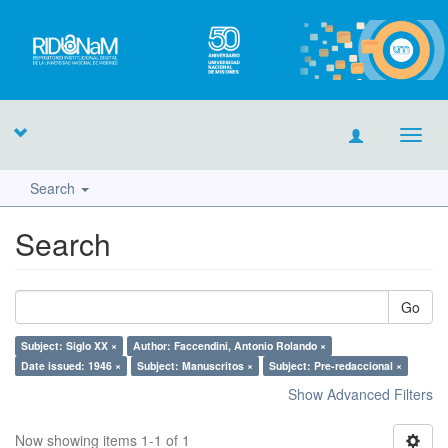
Toggl
navig
Search
Search
Go
Subject: Siglo XX ×
Author: Faccendini, Antonio Rolando ×
Date issued: 1946 ×
Subject: Manuscritos ×
Subject: Pre-redaccional ×
Show Advanced Filters
Now showing items 1-1 of 1