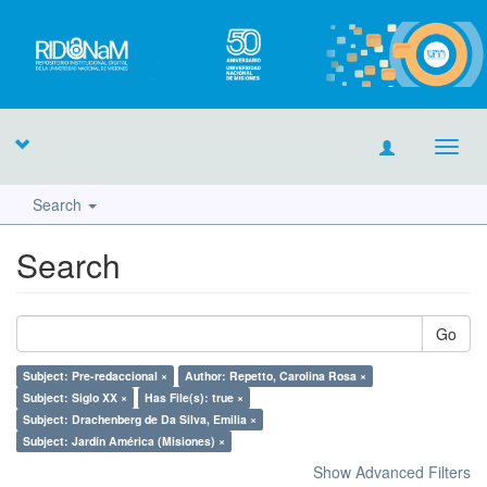
Toggl
navig
Search
Search
Go
Subject: Pre-redaccional ×
Author: Repetto, Carolina Rosa ×
Subject: Siglo XX ×
Has File(s): true ×
Subject: Drachenberg de Da Silva, Emilia ×
Subject: Jardín América (Misiones) ×
Show Advanced Filters