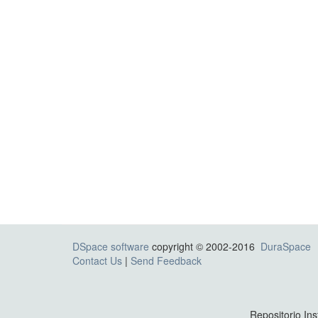
DSpace software
copyright © 2002-2016
DuraSpace
Contact Us
|
Send Feedback
Repositorio Ins