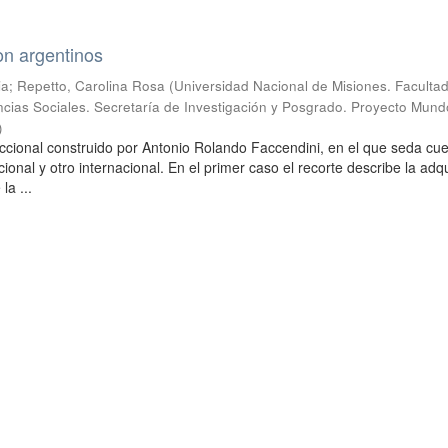
on argentinos
ia
;
Repetto, Carolina Rosa
(
Universidad Nacional de Misiones. Faculta
cias Sociales. Secretaría de Investigación y Posgrado. Proyecto Mund
)
ccional construido por Antonio Rolando Faccendini, en el que seda cu
onal y otro internacional. En el primer caso el recorte describe la adqu
la ...