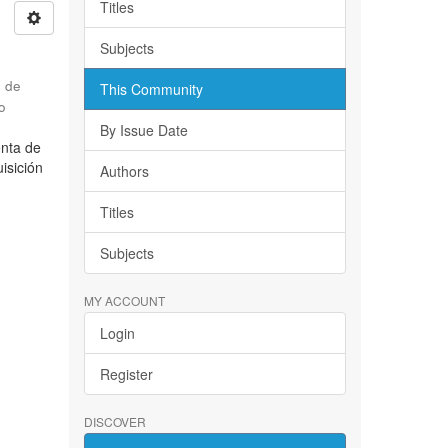
Titles
Subjects
d de
This Community
o
By Issue Date
enta de
isición
Authors
Titles
Subjects
MY ACCOUNT
Login
Register
DISCOVER