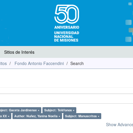
Sitios de Interés
itos
Fondo Antonio Faccendini
Search
bject: Gaceta Jardinense ×
Subject: Teléfonos ×
lo XX ×
Author: Nuñez, Yanina Noelia ×
Subject: Manuscritos ×
Show Advanced