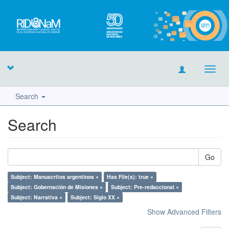
Toggl
navig
Search
Search
Go
Subject: Manuscritos argentinos ×
Has File(s): true ×
Subject: Gobernación de Misiones ×
Subject: Pre-redaccional ×
Subject: Narrativa ×
Subject: Siglo XX ×
Show Advanced Filters