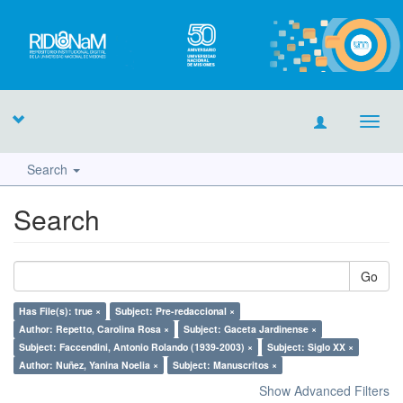
Toggl
navig
Search
Search
Go
Has File(s): true ×
Subject: Pre-redaccional ×
Author: Repetto, Carolina Rosa ×
Subject: Gaceta Jardinense ×
Subject: Faccendini, Antonio Rolando (1939-2003) ×
Subject: Siglo XX ×
Author: Nuñez, Yanina Noelia ×
Subject: Manuscritos ×
Show Advanced Filters