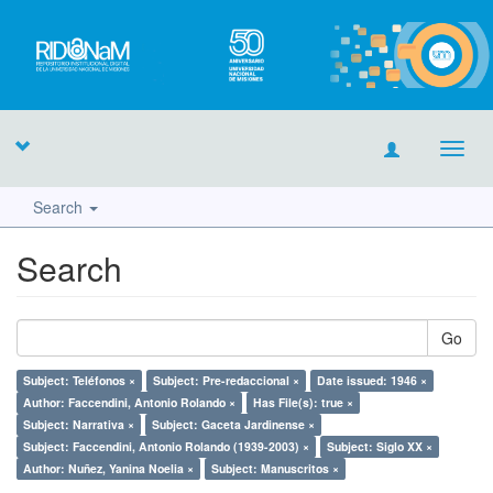
Toggl
navig
Search
Search
Go
Subject: Teléfonos ×
Subject: Pre-redaccional ×
Date issued: 1946 ×
Author: Faccendini, Antonio Rolando ×
Has File(s): true ×
Subject: Narrativa ×
Subject: Gaceta Jardinense ×
Subject: Faccendini, Antonio Rolando (1939-2003) ×
Subject: Siglo XX ×
Author: Nuñez, Yanina Noelia ×
Subject: Manuscritos ×