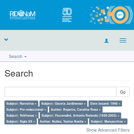
Toggl
navig
Search
Search
Go
Subject: Narrativa ×
Subject: Gaceta Jardinense ×
Date issued: 1946 ×
Subject: Pre-redaccional ×
Author: Repetto, Carolina Rosa ×
Subject: Teléfonos ×
Subject: Faccendini, Antonio Rolando (1939-2003) ×
Subject: Siglo XX ×
Author: Nuñez, Yanina Noelia ×
Subject: Manuscritos ×
Show Advanced Filters