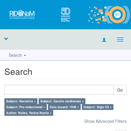
Toggl
navig
Search
Search
Go
Subject: Narrativa ×
Subject: Gaceta Jardinense ×
Subject: Pre-redaccional ×
Date issued: 1946 ×
Subject: Siglo XX ×
Author: Nuñez, Yanina Noelia ×
Show Advanced Filters