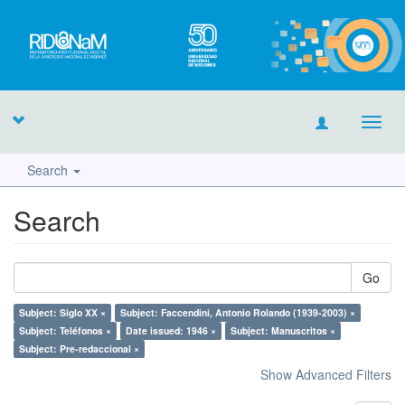
Toggl
navig
Search
Search
Go
Subject: Siglo XX ×
Subject: Faccendini, Antonio Rolando (1939-2003) ×
Subject: Teléfonos ×
Date issued: 1946 ×
Subject: Manuscritos ×
Subject: Pre-redaccional ×
Show Advanced Filters