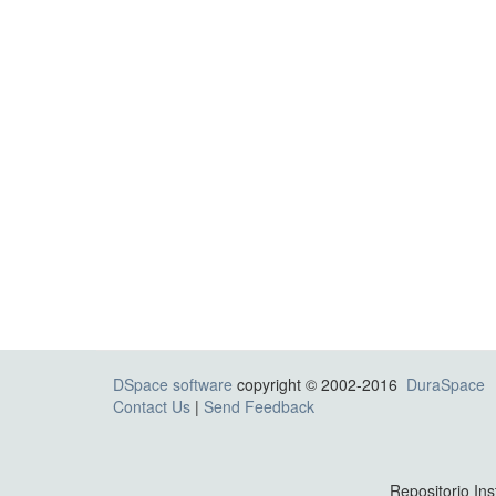
DSpace software
copyright © 2002-2016
DuraSpace
Contact Us
|
Send Feedback
Repositorio Ins