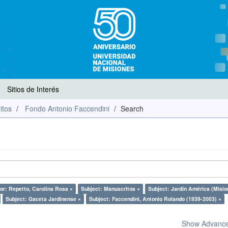
Sitios de Interés
itos
Fondo Antonio Faccendini
Search
or: Repetto, Carolina Rosa ×
Subject: Manuscritos ×
Subject: Jardín América (Misio
Subject: Gaceta Jardinense ×
Subject: Faccendini, Antonio Rolando (1939-2003) ×
Show Advanced