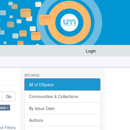
Login
BROWSE
All of DSpace
Go
Communities & Collections
nes) ×
By Issue Date
Authors
 Filters