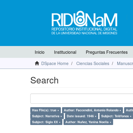
Inicio
Institucional
Preguntas Frecuentes
DSpace Home
Ciencias Sociales
Manuscr
Search
Has File(s): true ×
Author: Faccendini, Antonio Rolando ×
Auth
Subject: Narrativa ×
Date issued: 1946 ×
Subject: Teléfonos ×
Subject: Siglo XX ×
Author: Nuñez, Yanina Noelia ×