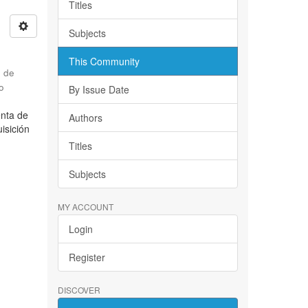
Titles
Subjects
This Community
d de
o
By Issue Date
enta de
Authors
isición
Titles
Subjects
MY ACCOUNT
Login
Register
DISCOVER