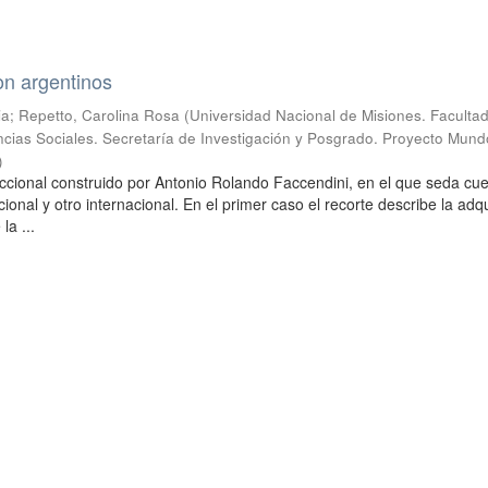
on argentinos
ia
;
Repetto, Carolina Rosa
(
Universidad Nacional de Misiones. Faculta
cias Sociales. Secretaría de Investigación y Posgrado. Proyecto Mund
)
ccional construido por Antonio Rolando Faccendini, en el que seda cu
onal y otro internacional. En el primer caso el recorte describe la adqu
la ...