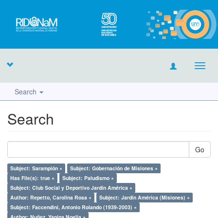
Toggl
navig
Search
Search
Go
Subject: Sarampión ×
Subject: Gobernación de Misiones ×
Has File(s): true ×
Subject: Paludismo ×
Subject: Club Social y Deportivo Jardín América ×
Author: Repetto, Carolina Rosa ×
Subject: Jardín América (Misiones) ×
Subject: Faccendini, Antonio Rolando (1939-2003) ×
Author: Nuñez, Yanina Noelia ×