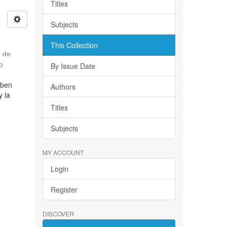
Titles
Subjects
This Collection
d de
o
By Issue Date
iben
Authors
y la
Titles
Subjects
MY ACCOUNT
Login
Register
DISCOVER