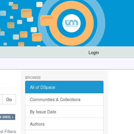
Login
BROWSE
All of DSpace
Go
Communities & Collections
By Issue Date
9-2003) ×
Authors
 Filters