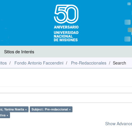
Sitios de Interés
itos
Fondo Antonio Faccendini
Pre-Redaccionales
Search
z, Yanina Noelia ×
Subject: Pre-redaccional ×
tiva ×
Show Advanced