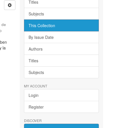
Titles
Subjects
d de
This Collection
o
By Issue Date
iben
y la
Authors
Titles
Subjects
MY ACCOUNT
Login
Register
DISCOVER