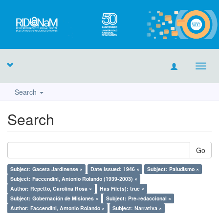
Toggl
navig
Search
Search
Go
Subject: Gaceta Jardinense ×
Date issued: 1946 ×
Subject: Paludismo ×
Subject: Faccendini, Antonio Rolando (1939-2003) ×
Author: Repetto, Carolina Rosa ×
Has File(s): true ×
Subject: Gobernación de Misiones ×
Subject: Pre-redaccional ×
Author: Faccendini, Antonio Rolando ×
Subject: Narrativa ×