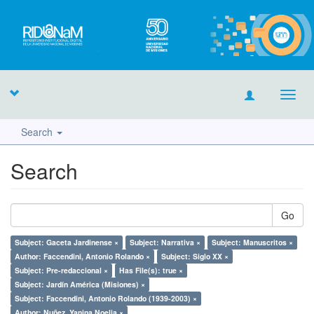
Toggl
navig
Search
Search
Go
Subject: Gaceta Jardinense ×
Subject: Narrativa ×
Subject: Manuscritos ×
Author: Faccendini, Antonio Rolando ×
Subject: Siglo XX ×
Subject: Pre-redaccional ×
Has File(s): true ×
Subject: Jardín América (Misiones) ×
Subject: Faccendini, Antonio Rolando (1939-2003) ×
Author: Nuñez, Yanina Noelia ×