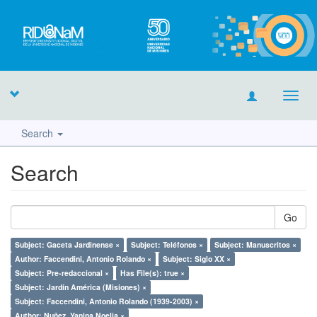
Toggl
navig
Search
Search
Go
Subject: Gaceta Jardinense ×
Subject: Teléfonos ×
Subject: Manuscritos ×
Author: Faccendini, Antonio Rolando ×
Subject: Siglo XX ×
Subject: Pre-redaccional ×
Has File(s): true ×
Subject: Jardín América (Misiones) ×
Subject: Faccendini, Antonio Rolando (1939-2003) ×
Author: Nuñez, Yanina Noelia ×