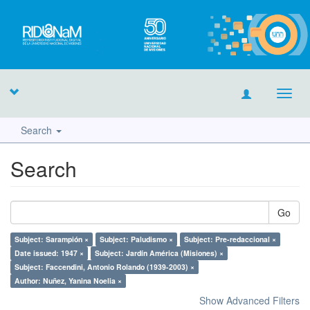
Toggl
navig
Search
Search
Go
Subject: Sarampión ×
Subject: Paludismo ×
Subject: Pre-redaccional ×
Date issued: 1947 ×
Subject: Jardín América (Misiones) ×
Subject: Faccendini, Antonio Rolando (1939-2003) ×
Author: Nuñez, Yanina Noelia ×
Show Advanced Filters