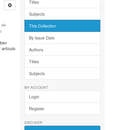
Titles
Subjects
d de
This Collection
o
By Issue Date
iben
 artículo
Authors
Titles
Subjects
MY ACCOUNT
Login
Register
DISCOVER