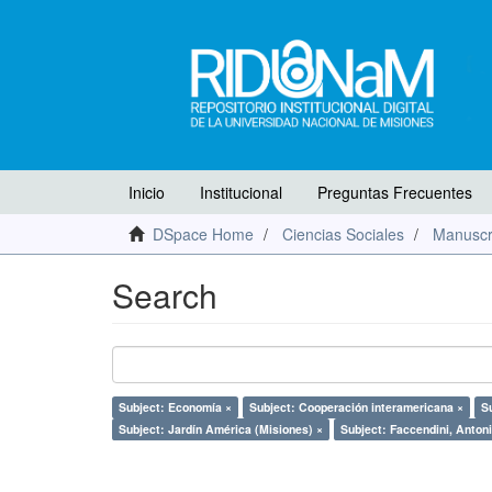
Inicio
Institucional
Preguntas Frecuentes
DSpace Home
Ciencias Sociales
Manuscr
Search
Subject: Economía ×
Subject: Cooperación interamericana ×
S
Subject: Jardín América (Misiones) ×
Subject: Faccendini, Anton