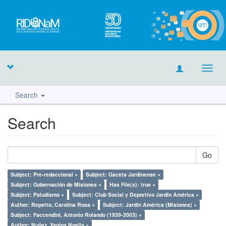
Toggl
navig
Search
Search
Go
Subject: Pre-redaccional ×
Subject: Gaceta Jardinense ×
Subject: Gobernación de Misiones ×
Has File(s): true ×
Subject: Paludismo ×
Subject: Club Social y Deportivo Jardín América ×
Author: Repetto, Carolina Rosa ×
Subject: Jardín América (Misiones) ×
Subject: Faccendini, Antonio Rolando (1939-2003) ×
Author: Nuñez, Yanina Noelia ×