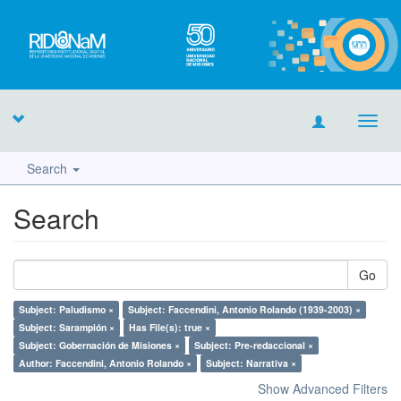
Toggl
navig
Search
Search
Go
Subject: Paludismo ×
Subject: Faccendini, Antonio Rolando (1939-2003) ×
Subject: Sarampión ×
Has File(s): true ×
Subject: Gobernación de Misiones ×
Subject: Pre-redaccional ×
Author: Faccendini, Antonio Rolando ×
Subject: Narrativa ×
Show Advanced Filters