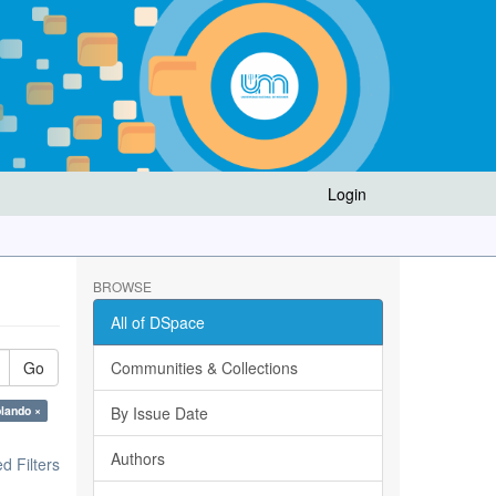
Login
BROWSE
All of DSpace
Go
Communities & Collections
olando ×
By Issue Date
Authors
 Filters