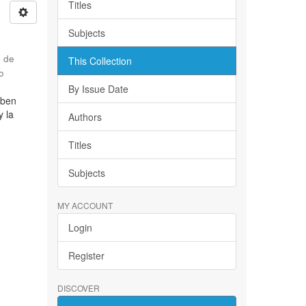
Titles
Subjects
d de
This Collection
o
By Issue Date
iben
y la
Authors
Titles
Subjects
MY ACCOUNT
Login
Register
DISCOVER