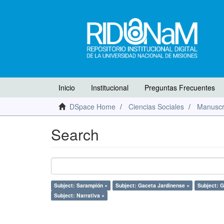
Inicio
Institucional
Preguntas Frecuentes
DSpace Home
Ciencias Sociales
Manuscr
Search
Subject: Sarampión ×
Subject: Gaceta Jardinense ×
Subject: G
Subject: Narrativa ×