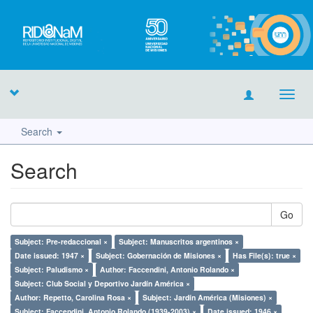
Toggl
navig
Search
Search
Go
Subject: Pre-redaccional ×
Subject: Manuscritos argentinos ×
Date issued: 1947 ×
Subject: Gobernación de Misiones ×
Has File(s): true ×
Subject: Paludismo ×
Author: Faccendini, Antonio Rolando ×
Subject: Club Social y Deportivo Jardín América ×
Author: Repetto, Carolina Rosa ×
Subject: Jardín América (Misiones) ×
Subject: Faccendini, Antonio Rolando (1939-2003) ×
Date issued: 1946 ×