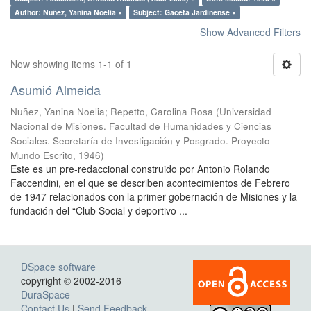
Author: Nuñez, Yanina Noelia ×
Subject: Gaceta Jardinense ×
Show Advanced Filters
Now showing items 1-1 of 1
Asumió Almeida
Nuñez, Yanina Noelia
;
Repetto, Carolina Rosa
(
Universidad
Nacional de Misiones. Facultad de Humanidades y Ciencias
Sociales. Secretaría de Investigación y Posgrado. Proyecto
Mundo Escrito
,
1946
)
Este es un pre-redaccional construido por Antonio Rolando
Faccendini, en el que se describen acontecimientos de Febrero
de 1947 relacionados con la primer gobernación de Misiones y la
fundación del “Club Social y deportivo ...
DSpace software
copyright © 2002-2016
DuraSpace
Contact Us
|
Send Feedback