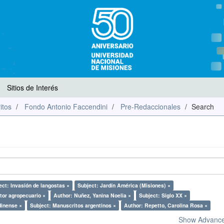
Sitios de Interés
itos
Fondo Antonio Faccendini
Pre-Redaccionales
Search
ect: Invasión de langostas ×
Subject: Jardín América (Misiones) ×
tor agropecuario ×
Author: Nuñez, Yanina Noelia ×
Subject: Siglo XX ×
dinense ×
Subject: Manuscritos argentinos ×
Author: Repetto, Carolina Rosa ×
Show Advanced