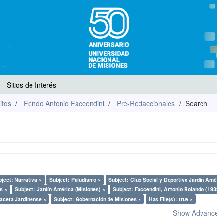
Sitios de Interés
itos
Fondo Antonio Faccendini
Pre-Redaccionales
Search
bject: Narrativa ×
Subject: Paludismo ×
Subject: Club Social y Deportivo Jardín Amé
s ×
Subject: Jardín América (Misiones) ×
Subject: Faccendini, Antonio Rolando (193
aceta Jardinense ×
Subject: Gobernación de Misiones ×
Has File(s): true ×
Show Advanced