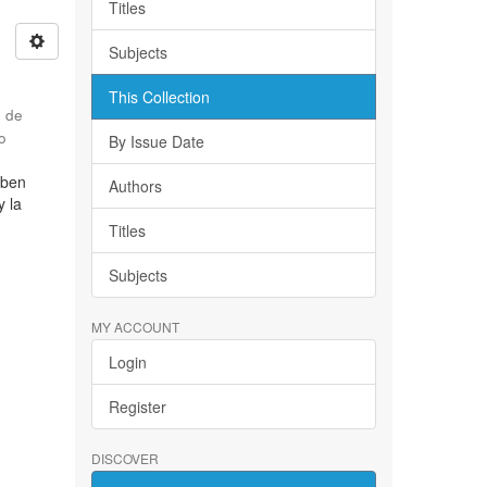
Titles
Subjects
This Collection
d de
o
By Issue Date
iben
Authors
y la
Titles
Subjects
MY ACCOUNT
Login
Register
DISCOVER