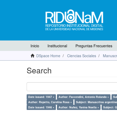
Inicio
Institucional
Preguntas Frecuentes
DSpace Home
Ciencias Sociales
Manuscr
Search
Date issued: 1947 ×
Author: Faccendini, Antonio Rolando ×
Su
Author: Repetto, Carolina Rosa ×
Subject: Manuscritos argentino
Date issued: 1946 ×
Author: Nuñez, Yanina Noelia ×
Subject: G