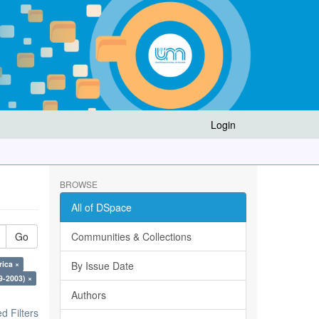
Login
BROWSE
All of DSpace
Go
Communities & Collections
rica ×
By Issue Date
9-2003) ×
Authors
 Filters