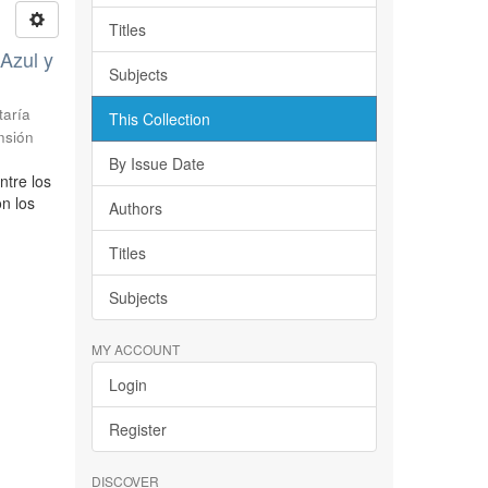
Titles
 Azul y
Subjects
taría
This Collection
nsión
By Issue Date
ntre los
on los
Authors
Titles
Subjects
MY ACCOUNT
Login
Register
DISCOVER