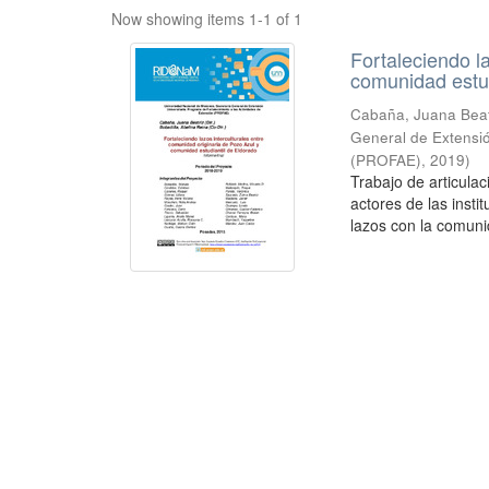
Now showing items 1-1 of 1
Fortaleciendo l
comunidad estud
Cabaña, Juana Beatr
General de Extensió
(PROFAE)
,
2019
)
Trabajo de articulac
actores de las insti
lazos con la comuni