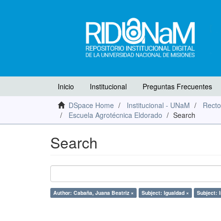
Inicio
Institucional
Preguntas Frecuentes
DSpace Home
Institucional - UNaM
Recto
Escuela Agrotécnica Eldorado
Search
Search
Author: Cabaña, Juana Beatriz ×
Subject: Igualdad ×
Subject: 