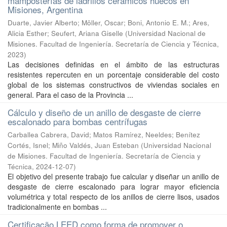
mamposterías de ladrillos cerámicos huecos en
Misiones, Argentina
Duarte, Javier Alberto; Möller, Oscar; Boni, Antonio E. M.; Ares,
Alicia Esther; Seufert, Ariana Giselle
(
Universidad Nacional de
Misiones. Facultad de Ingeniería. Secretaría de Ciencia y Técnica
,
2023
)
Las decisiones definidas en el ámbito de las estructuras
resistentes repercuten en un porcentaje considerable del costo
global de los sistemas constructivos de viviendas sociales en
general. Para el caso de la Provincia ...
Cálculo y diseño de un anillo de desgaste de cierre
escalonado para bombas centrífugas
Carballea Cabrera, David; Matos Ramírez, Neeldes; Benítez
Cortés, Isnel; Miño Valdés, Juan Esteban
(
Universidad Nacional
de Misiones. Facultad de Ingeniería. Secretaría de Ciencia y
Técnica
,
2024-12-07
)
El objetivo del presente trabajo fue calcular y diseñar un anillo de
desgaste de cierre escalonado para lograr mayor eficiencia
volumétrica y total respecto de los anillos de cierre lisos, usados
tradicionalmente en bombas ...
Certiﬁcação LEED como forma de promover o