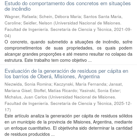
Estudo do comportamento dos concretos em situações
de incêndio
Wagner, Rafaela; Schein, Débora Maria; Santos Santa Maria,
Caroline; Seidler, Nelson
(
Universidad Nacional de Misiones.
Facultad de Ingeniería. Secretaría de Ciencia y Técnica
,
2021-09-
04
)
O concreto, quando submetido a situações de incêndio, sofre
comprometimentos de suas propriedades, os quais podem
alcançar grandes proporções e até mesmo resultar no colapso da
estrutura. Este trabalho tem como objetivo ...
Evaluación de la generación de residuos per cápita en
los barrios de Oberá, Misiones, Argentina
Niezwida, Sonia Romina; Kaczynski, María Fernanda; Jansat,
Mariana Gisel; Stoffel, Matías Ricardo; Yasinski, Sonia Ester;
Michalus, Juan Carlos
(
Universidad Nacional de Misiones.
Facultad de Ingeniería. Secretaría de Ciencia y Técnica
,
2025-12-
17
)
Este artículo analiza la generación per cápita de residuos sólidos
en un municipio de la provincia de Misiones, Argentina, mediante
un enfoque cuantitativo. El objetivoha sido determinar la cantidad
de residuos producidos ...