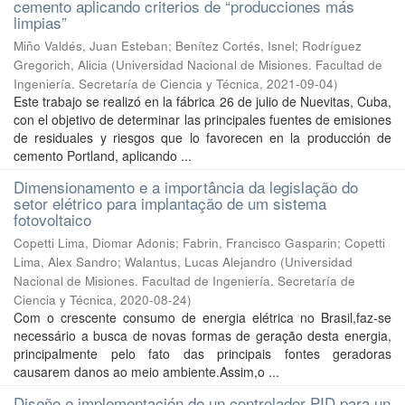
cemento aplicando criterios de “producciones más
limpias”
Miño Valdés, Juan Esteban; Benítez Cortés, Isnel; Rodríguez
Gregorich, Alicia
(
Universidad Nacional de Misiones. Facultad de
Ingeniería. Secretaría de Ciencia y Técnica
,
2021-09-04
)
Este trabajo se realizó en la fábrica 26 de julio de Nuevitas, Cuba,
con el objetivo de determinar las principales fuentes de emisiones
de residuales y riesgos que lo favorecen en la producción de
cemento Portland, aplicando ...
Dimensionamento e a importância da legislação do
setor elétrico para implantação de um sistema
fotovoltaico
Copetti Lima, Diomar Adonis; Fabrin, Francisco Gasparin; Copetti
Lima, Alex Sandro; Walantus, Lucas Alejandro
(
Universidad
Nacional de Misiones. Facultad de Ingeniería. Secretaría de
Ciencia y Técnica
,
2020-08-24
)
Com o crescente consumo de energia elétrica no Brasil,faz-se
necessário a busca de novas formas de geração desta energia,
principalmente pelo fato das principais fontes geradoras
causarem danos ao meio ambiente.Assim,o ...
Diseño e implementación de un controlador PID para un