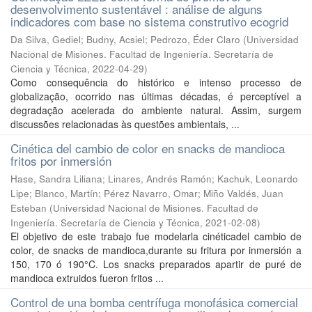
desenvolvimento sustentável : análise de alguns
indicadores com base no sistema construtivo ecogrid
Da Silva, Gediel; Budny, Acsiel; Pedrozo, Éder Claro
(
Universidad
Nacional de Misiones. Facultad de Ingeniería. Secretaría de
Ciencia y Técnica
,
2022-04-29
)
Como consequência do histórico e intenso processo de
globalização, ocorrido nas últimas décadas, é perceptível a
degradação acelerada do ambiente natural. Assim, surgem
discussões relacionadas às questões ambientais, ...
Cinética del cambio de color en snacks de mandioca
fritos por inmersión
Hase, Sandra Liliana; Linares, Andrés Ramón; Kachuk, Leonardo
Lipe; Blanco, Martín; Pérez Navarro, Omar; Miño Valdés, Juan
Esteban
(
Universidad Nacional de Misiones. Facultad de
Ingeniería. Secretaría de Ciencia y Técnica
,
2021-02-08
)
El objetivo de este trabajo fue modelarla cinéticadel cambio de
color, de snacks de mandioca,durante su fritura por inmersión a
150, 170 ó 190°C. Los snacks preparados apartir de puré de
mandioca extruidos fueron fritos ...
Control de una bomba centrífuga monofásica comercial