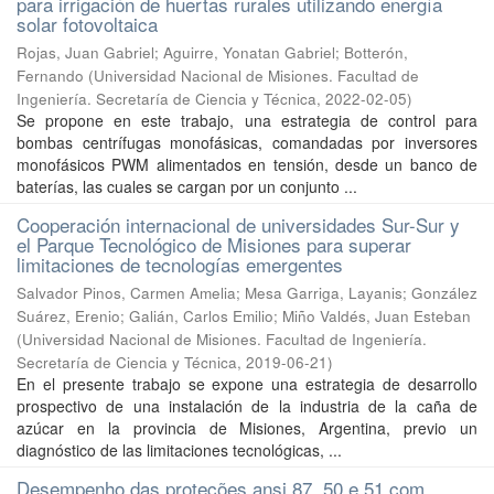
para irrigación de huertas rurales utilizando energía
solar fotovoltaica
Rojas, Juan Gabriel; Aguirre, Yonatan Gabriel; Botterón,
Fernando
(
Universidad Nacional de Misiones. Facultad de
Ingeniería. Secretaría de Ciencia y Técnica
,
2022-02-05
)
Se propone en este trabajo, una estrategia de control para
bombas centrífugas monofásicas, comandadas por inversores
monofásicos PWM alimentados en tensión, desde un banco de
baterías, las cuales se cargan por un conjunto ...
Cooperación internacional de universidades Sur-Sur y
el Parque Tecnológico de Misiones para superar
limitaciones de tecnologías emergentes
Salvador Pinos, Carmen Amelia; Mesa Garriga, Layanis; González
Suárez, Erenio; Galián, Carlos Emilio; Miño Valdés, Juan Esteban
(
Universidad Nacional de Misiones. Facultad de Ingeniería.
Secretaría de Ciencia y Técnica
,
2019-06-21
)
En el presente trabajo se expone una estrategia de desarrollo
prospectivo de una instalación de la industria de la caña de
azúcar en la provincia de Misiones, Argentina, previo un
diagnóstico de las limitaciones tecnológicas, ...
Desempenho das proteções ansi 87, 50 e 51 com