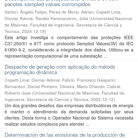
pacotes sampled values corrompidos
Sartori, Ângelo Felipe; Peres de Morai, Adrian; Copetti Lima,
Diomar Adonis; Rambo Hammarstron, Júlia
(
Universidad Nacional
de Misiones. Facultad de Ingeniería. Secretaría de Ciencia y
Técnica
,
2024-12-19
)
Este artigo investiga o comportamento das proteções IEEE
C37.250/51 e 87T como protocolo Sampled Values(SV) da IEC
61850-9-2, considerando a integridade dos dados. Utilizou-se a
representação computacional de uma subestação ...
Despacho de geração com aplicação do método
programação dinâmica
Copetti Lima, Diomar Adonis; Fabrin, Francisco Gasparin;
Bernardon, Daniel Pinheiro; Oliveira, Mario Orlando; Cabral,
Roberto Jose
(
Universidad Nacional de Misiones. Facultad de
Ingeniería. Secretaría de Ciencia y Técnica
,
2022-12-12
)
Um dos grandes desafios das empresas distribuidoras de energia
é manter o atendimento da demanda solicitadas por seus
clientes. Desta forma o Operador Nacional do Sistema necessita
realizar estudos complexos para atender ...
Determinación de las emisiones de la producción de