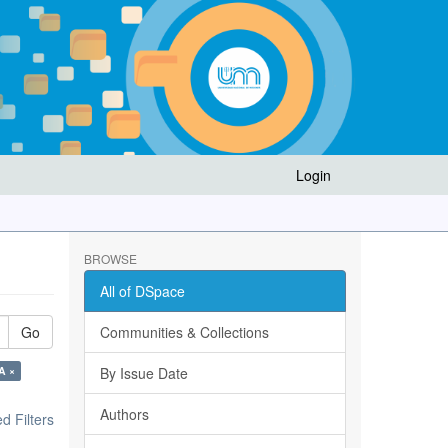
Login
BROWSE
All of DSpace
Go
Communities & Collections
A ×
By Issue Date
Authors
 Filters