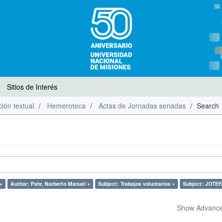
Sitios de Interés
ión textual
Hemeroteca
Actas de Jornadas seriadas
Search
×
Author: Pahr, Norberto Manuel ×
Subject: Trabajos voluntarios ×
Subject: JOTEF
Show Advanced