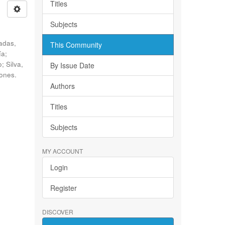
Titles
Subjects
adas,
This Community
ía;
; Silva,
By Issue Date
iones.
Authors
Titles
Subjects
MY ACCOUNT
Login
Register
DISCOVER