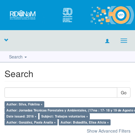
Toggl
navig
Search
Search
Go
Author: Silva, Fidelina ×
Author: Jornadas Técnicas Forestales y Ambientales, (17ma : 17- 18 y 19 de Agosto 
Date issued: 2016 ×
Subject: Trabajos voluntarios ×
Author: González, Paola Analía ×
Author: Bobadilla, Elisa Alicia ×
Show Advanced Filters