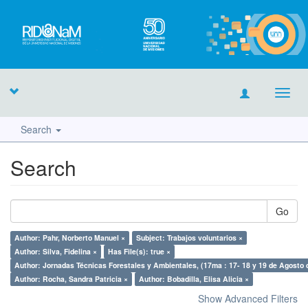
Toggl
navig
Search
Search
Go
Author: Pahr, Norberto Manuel ×
Subject: Trabajos voluntarios ×
Author: Silva, Fidelina ×
Has File(s): true ×
Author: Jornadas Técnicas Forestales y Ambientales, (17ma : 17- 18 y 19 de Agosto 
Author: Rocha, Sandra Patricia ×
Author: Bobadilla, Elisa Alicia ×
Show Advanced Filters