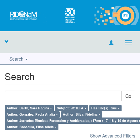
Toggl
navig
Search
Search
Go
Author: Barth, Sara Regina ×
Subject: JOTEFA ×
Has File(s): true ×
Author: González, Paola Analía ×
Author: Silva, Fidelina ×
Author: Jornadas Técnicas Forestales y Ambientales, (17ma : 17- 18 y 19 de Agosto 
Author: Bobadilla, Elisa Alicia ×
Show Advanced Filters