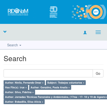
Toggl
navig
Search
Search
Go
Author: Niella, Fernando Omar ×
Subject: Trabajos voluntarios ×
Has File(s): true ×
Author: González, Paola Analía ×
Author: Silva, Fidelina ×
Author: Jornadas Técnicas Forestales y Ambientales, (17ma : 17- 18 y 19 de Agosto 
Author: Bobadilla, Elisa Alicia ×