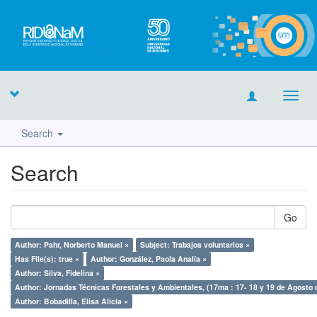
Toggl
navig
Search
Search
Go
Author: Pahr, Norberto Manuel ×
Subject: Trabajos voluntarios ×
Has File(s): true ×
Author: González, Paola Analía ×
Author: Silva, Fidelina ×
Author: Jornadas Técnicas Forestales y Ambientales, (17ma : 17- 18 y 19 de Agosto 
Author: Bobadilla, Elisa Alicia ×