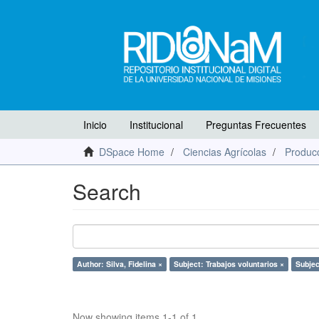
Inicio
Institucional
Preguntas Frecuentes
DSpace Home
Ciencias Agrícolas
Producc
Search
Author: Silva, Fidelina ×
Subject: Trabajos voluntarios ×
Subje
Now showing items 1-1 of 1