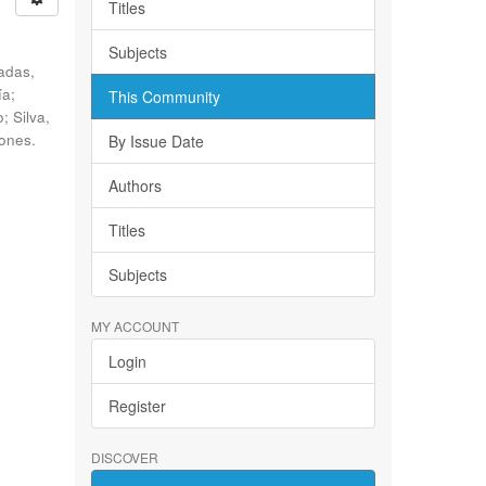
Titles
Subjects
adas,
ía;
This Community
; Silva,
iones.
By Issue Date
Authors
Titles
Subjects
MY ACCOUNT
Login
Register
DISCOVER