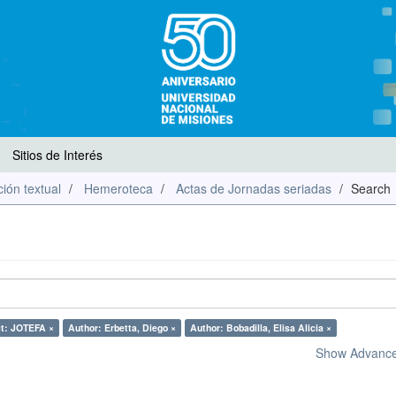
Sitios de Interés
ión textual
Hemeroteca
Actas de Jornadas seriadas
Search
ct: JOTEFA ×
Author: Erbetta, Diego ×
Author: Bobadilla, Elisa Alicia ×
Show Advanced