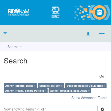
Toggl
navig
Search
Search
Go
Author: Erbetta, Diego ×
Subject: JOTEFA ×
Subject: Trabajos voluntarios ×
Author: Rocha, Sandra Patricia ×
Author: Bobadilla, Elisa Alicia ×
Show Advanced Filters
Now showing items 1-1 of 1