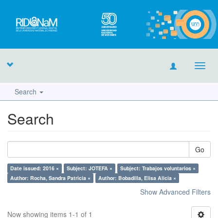
Toggl
navig
Search
Search
Go
Date issued: 2016 ×
Subject: JOTEFA ×
Subject: Trabajos voluntarios ×
Author: Rocha, Sandra Patricia ×
Author: Bobadilla, Elisa Alicia ×
Show Advanced Filters
Now showing items 1-1 of 1