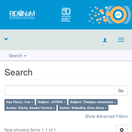
Toggl
navig
Search
Search
Go
Has File(s): true ×
Subject: JOTEFA ×
Subject: Trabajos voluntarios ×
Author: Rocha, Sandra Patricia ×
Author: Bobadilla, Elisa Alicia ×
Show Advanced Filters
Now showing items 1-1 of 1