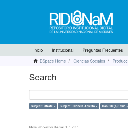
Inicio
Institucional
Preguntas Frecuentes
DSpace Home
Ciencias Sociales
Producci
Search
Subject: UNaM ×
Subject: Ciencia Abierta ×
Has File(s): true ×
Now showing items 1-1 of 1