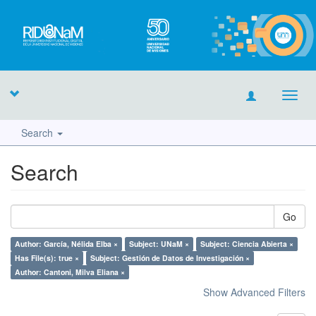
Toggl
navig
Search
Search
Go
Author: García, Nélida Elba ×
Subject: UNaM ×
Subject: Ciencia Abierta ×
Has File(s): true ×
Subject: Gestión de Datos de Investigación ×
Author: Cantoni, Milva Eliana ×
Show Advanced Filters