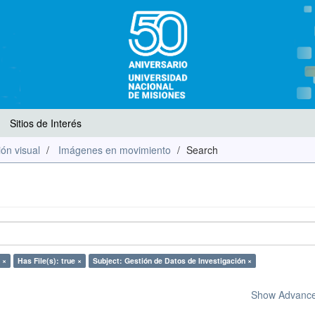
Sitios de Interés
ón visual
Imágenes en movimiento
Search
 ×
Has File(s): true ×
Subject: Gestión de Datos de Investigación ×
Show Advanced