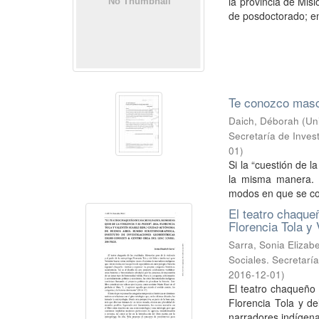
la provincia de Mis
de posdoctorado; en
Te conozco mascar
Daich, Déborah
(
Un
Secretaría de Inves
01
)
Si la “cuestión de l
la misma manera. D
modos en que se con
El teatro chaque
Florencia Tola y
Sarra, Sonia Elizab
Sociales. Secretarí
2016-12-01
)
El teatro chaqueño 
Florencia Tola y de
narradores indígena