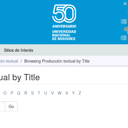
Sitios de Interés
ón textual
Browsing Producción textual by Title
al by Title
O
P
Q
R
S
T
U
V
W
X
Y
Z
Go