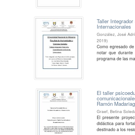
Taller Integrado
Internacionales
González, José Adri
2019
)
Como egresado de l
notar que durante 
programa de las mate
El taller psicoed
comunicacionales
Ramón Madaria
Graef, Betina Sole
El presente proyec
didáctica para fort
destinado a los resid