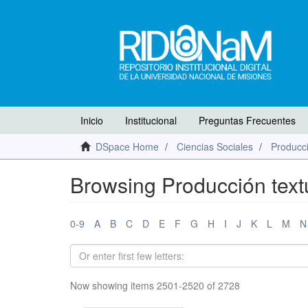
Inicio
Institucional
Preguntas Frecuentes
DSpace Home
Ciencias Sociales
Producci
Browsing Producción textu
0-9
A
B
C
D
E
F
G
H
I
J
K
L
M
N
Now showing items 2501-2520 of 2728