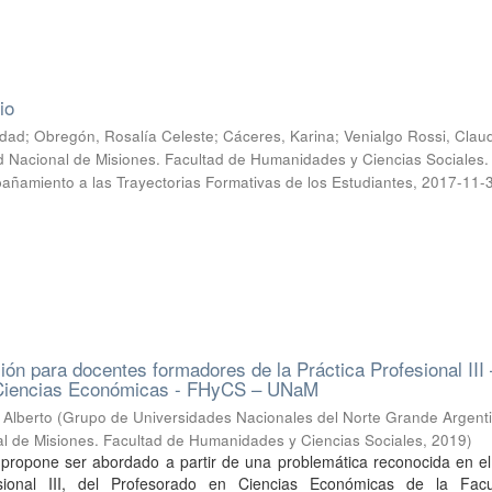
io
ledad; Obregón, Rosalía Celeste; Cáceres, Karina; Venialgo Rossi, Clau
d Nacional de Misiones. Facultad de Humanidades y Ciencias Sociales.
ñamiento a las Trayectorias Formativas de los Estudiantes
,
2017-11-
xión para docentes formadores de la Práctica Profesional III
 Ciencias Económicas - FHyCS – UNaM
 Alberto
(
Grupo de Universidades Nacionales del Norte Grande Argent
l de Misiones. Facultad de Humanidades y Ciencias Sociales
,
2019
)
o propone ser abordado a partir de una problemática reconocida en e
sional III, del Profesorado en Ciencias Económicas de la Fac