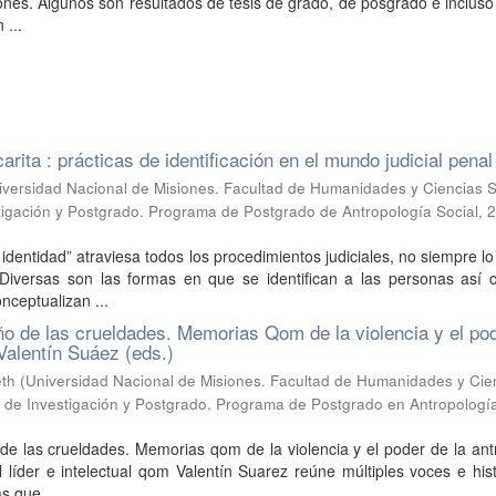
iones. Algunos son resultados de tesis de grado, de posgrado e incluso
 ...
ita : prácticas de identificación en el mundo judicial penal
iversidad Nacional de Misiones. Facultad de Humanidades y Ciencias S
tigación y Postgrado. Programa de Postgrado de Antropología Social
,
2
a identidad” atraviesa todos los procedimientos judiciales, no siempre l
iversas son las formas en que se identifican a las personas así 
ceptualizan ...
ño de las crueldades. Memorias Qom de la violencia y el po
 Valentín Suáez (eds.)
eth
(
Universidad Nacional de Misiones. Facultad de Humanidades y Cie
a de Investigación y Postgrado. Programa de Postgrado en Antropología
de las crueldades. Memorias qom de la violencia y el poder de la an
l líder e intelectual qom Valentín Suarez reúne múltiples voces e his
s que ...