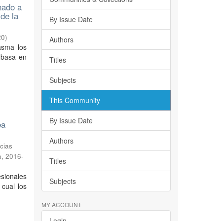
inado a
 de la
By Issue Date
20
)
Authors
lasma los
 basa en
Titles
Subjects
This Community
By Issue Date
ea
Authors
cias
a
,
2016-
Titles
sionales
Subjects
 cual los
MY ACCOUNT
Login