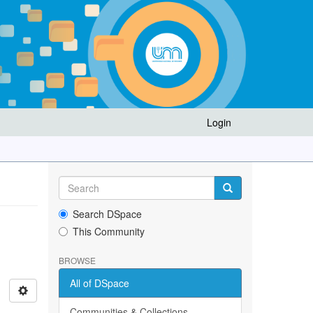
Login
Search DSpace
This Community
BROWSE
All of DSpace
Communities & Collections