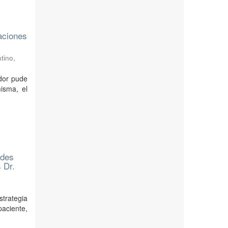
laciones
tino
,
ador pude
isma, el
ades
 Dr.
trategia
paciente,