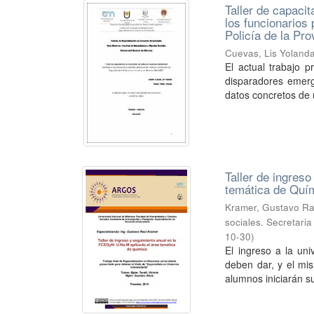
Taller de capacit
los funcionarios 
Policía de la Pr
Cuevas, Lis Yoland
El actual trabajo p
disparadores emerg
datos concretos de u
Taller de ingres
temática de Quí
Kramer, Gustavo Ra
sociales. Secretari
10-30
)
El ingreso a la un
deben dar, y el mis
alumnos iniciarán su