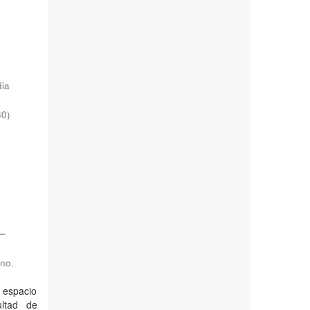
dia
30
)
 –
ino.
l espacio
ultad de