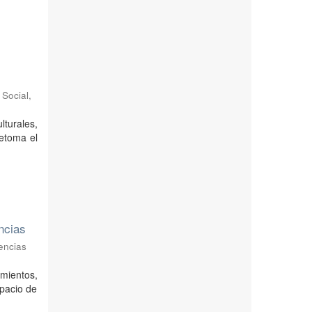
 Social
,
lturales,
retoma el
encias
encias
imientos,
pacio de