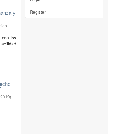
ñanza y
Register
cias
, con los
abilidad
recho
E
,
2019
)