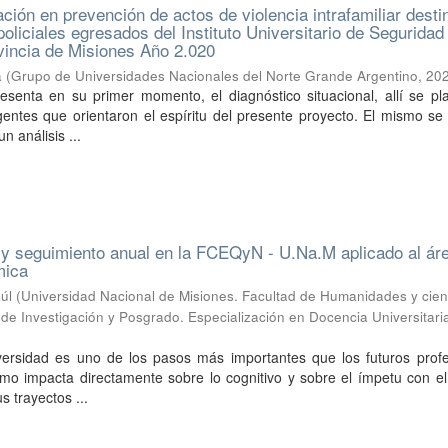
ación en prevención de actos de violencia intrafamiliar dest
policiales egresados del Instituto Universitario de Seguridad
ovincia de Misiones Año 2.020
a
(
Grupo de Universidades Nacionales del Norte Grande Argentino
,
20
resenta en su primer momento, el diagnóstico situacional, allí se p
entes que orientaron el espíritu del presente proyecto. El mismo se
n análisis ...
o y seguimiento anual en la FCEQyN - U.Na.M aplicado al ár
mica
úl
(
Universidad Nacional de Misiones. Facultad de Humanidades y cien
a de Investigación y Posgrado. Especialización en Docencia Universitari
iversidad es uno de los pasos más importantes que los futuros profe
mo impacta directamente sobre lo cognitivo y sobre el ímpetu con el
s trayectos ...