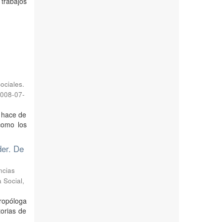
 trabajos
ociales.
008-07-
o hace de
como los
der. De
ncias
 Social
,
tropóloga
torias de