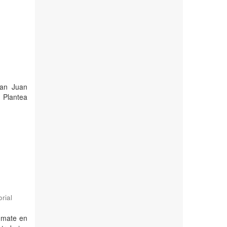
San Juan
. Plantea
rial
a mate en