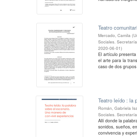
Teatro comunitari
Mercado, Camila
(
U
Sociales. Secretarí
2020-06-01
)
El artículo presenta
el arte para la tran
caso de dos grupos 
Teatro leído : l
Román, Gabriela Is
Sociales. Secretarí
Allí donde la palab
sonidos, sueños, e
convivencia y experi