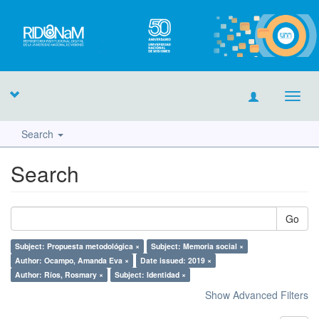
Toggl
navig
Search
Search
Go
Subject: Propuesta metodológica ×
Subject: Memoria social ×
Author: Ocampo, Amanda Eva ×
Date issued: 2019 ×
Author: Ríos, Rosmary ×
Subject: Identidad ×
Show Advanced Filters