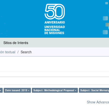
Sitios de Interés
ón textual
Search
×
Date issued: 2019 ×
Subject: Methodological Proposal ×
Subject: Social Memory
Show Advanced