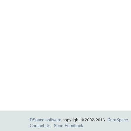
DSpace software
copyright © 2002-2016
DuraSpace
Contact Us
|
Send Feedback