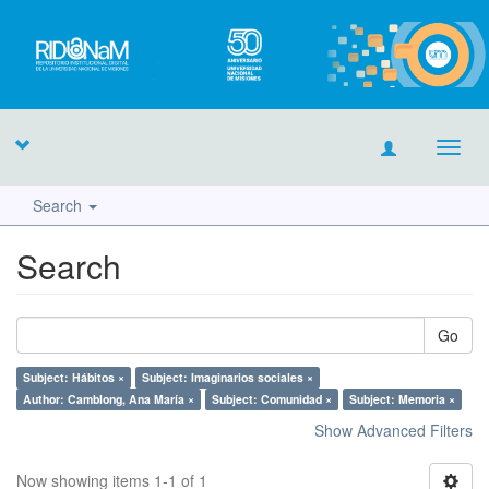
Toggl
navig
Search
Search
Go
Subject: Hábitos ×
Subject: Imaginarios sociales ×
Author: Camblong, Ana María ×
Subject: Comunidad ×
Subject: Memoria ×
Show Advanced Filters
Now showing items 1-1 of 1