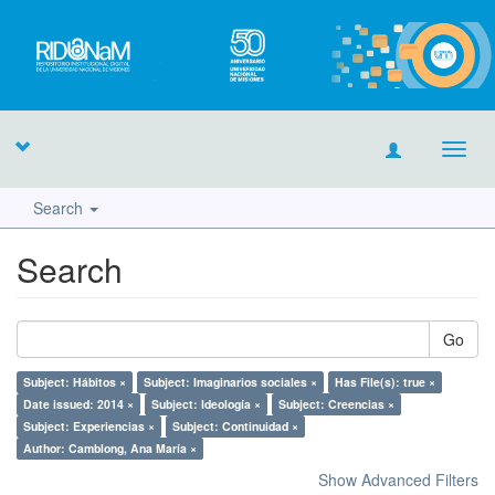
Toggl
navig
Search
Search
Go
Subject: Hábitos ×
Subject: Imaginarios sociales ×
Has File(s): true ×
Date issued: 2014 ×
Subject: Ideología ×
Subject: Creencias ×
Subject: Experiencias ×
Subject: Continuidad ×
Author: Camblong, Ana María ×
Show Advanced Filters