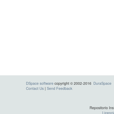
DSpace software
copyright © 2002-2016
DuraSpace
Contact Us
|
Send Feedback
Repositorio Ins
Licenc