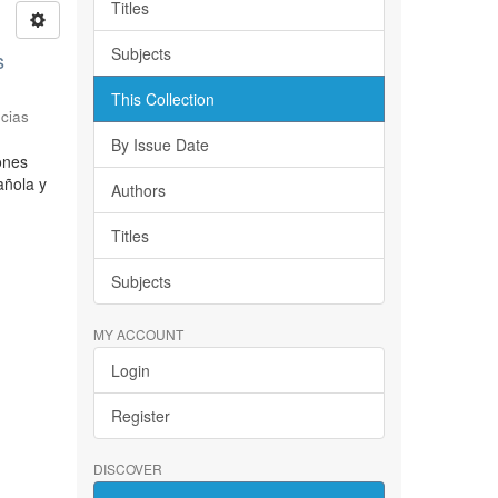
Titles
Subjects
s
This Collection
cias
By Issue Date
iones
añola y
Authors
Titles
Subjects
MY ACCOUNT
Login
Register
DISCOVER