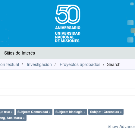
Sitios de Interés
ón textual
Investigación
Proyectos aprobados
Search
): true ×
Subject: Comunidad ×
Subject: Ideología ×
Subject: Creencias ×
ong, Ana María ×
Show Advanced