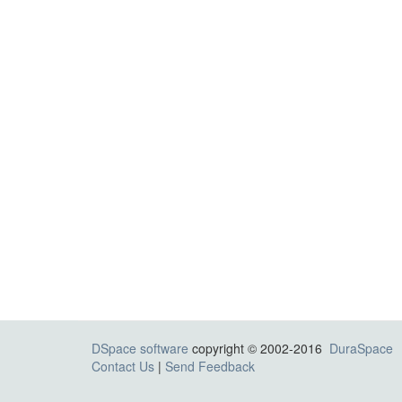
DSpace software
copyright © 2002-2016
DuraSpace
Contact Us
|
Send Feedback