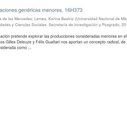
uraciones genéricas menores. 16H373
a de las Mercedes; Lemes, Karina Beatriz
(
Universidad Nacional de Mis
ades y Ciencias Sociales. Secretaría de Investigación y Posgrado
,
20
igación pretende explorar las producciones consideradas menores en e
ectos Gilles Deleuze y Félix Guattari nos aportan un concepto radical, de
nsiderada como ...