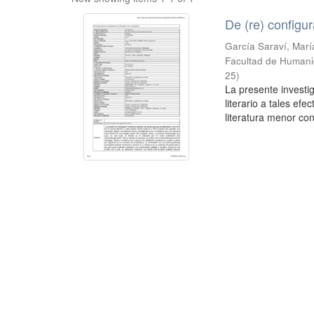
De (re) config
García Saraví, Marí
Facultad de Humanid
25
)
La presente invest
literario a tales ef
literatura menor co