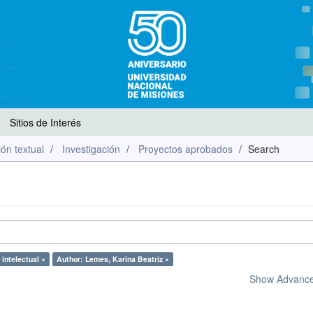
Sitios de Interés
ón textual
Investigación
Proyectos aprobados
Search
intelectual ×
Author: Lemes, Karina Beatriz ×
Show Advanced