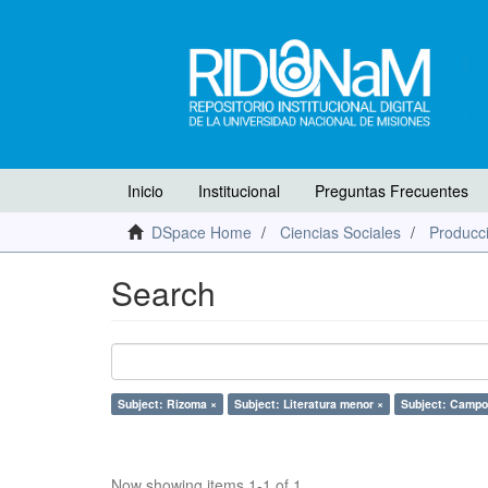
Inicio
Institucional
Preguntas Frecuentes
DSpace Home
Ciencias Sociales
Producci
Search
Subject: Rizoma ×
Subject: Literatura menor ×
Subject: Campo 
Now showing items 1-1 of 1