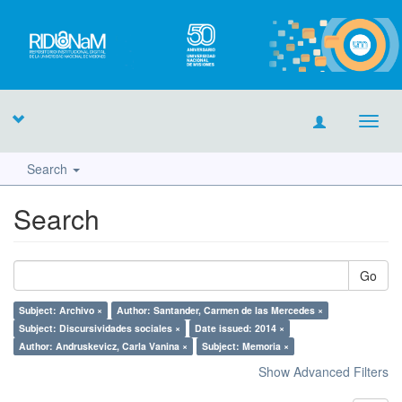
Toggl
navig
Search
Search
Go
Subject: Archivo ×
Author: Santander, Carmen de las Mercedes ×
Subject: Discursividades sociales ×
Date issued: 2014 ×
Author: Andruskevicz, Carla Vanina ×
Subject: Memoria ×
Show Advanced Filters