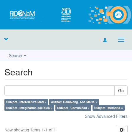
Toggl
navig
Search
Search
Go
Subject: Interculturalidad ×
Author: Camblong, Ana María ×
Subject: Imaginarios sociales ×
Subject: Comunidad ×
Subject: Memoria ×
Show Advanced Filters
Now showing items 1-1 of 1